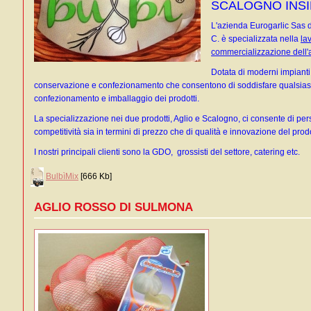
SCALOGNO INS
L'azienda Eurogarlic Sas d
C. è specializzata nella
la
commercializzazione dell'a
Dotata di moderni impianti
conservazione e confezionamento che consentono di soddisfare qualsiasi t
confezionamento e imballaggio dei prodotti.
La specializzazione nei due prodotti, Aglio e Scalogno, ci consente di pers
competitività sia in termini di prezzo che di qualità e innovazione del prod
I nostri principali clienti sono la GDO, grossisti del settore, catering etc.
BulbìMix
[666 Kb]
AGLIO ROSSO DI SULMONA