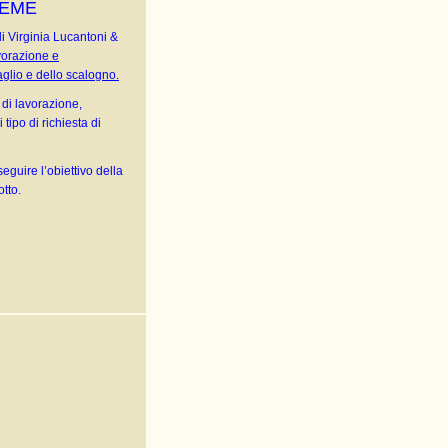
IEME
i Virginia Lucantoni &
vorazione e
glio e dello scalogno.
 di lavorazione,
ipo di richiesta di
eguire l’obiettivo della
otto.